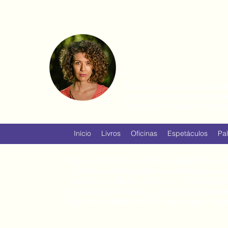
BETA SI
conexão com a arte
Poesia é um estado de espírito
Que a arte possa ser um cana
Precisamos de pausas e respir
Início
Livros
Oficinas
Espetáculos
Pal
Poeta, compositora, artista, comunicadora, f
história e sessões poéticas com músicos con
plataformas digitais: “Mutum”, “Reverberaçõ
Poéticas do Cotidiano”, “A dança transform
algumas cidades dentro e fora do país. Ho