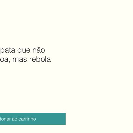
a pata que não
voa, mas rebola
ionar ao carrinho