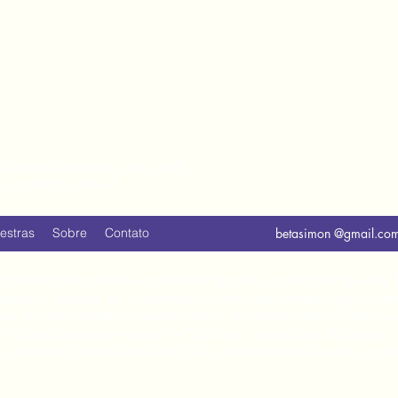
MON
 de viver
.
l de mais conexão com a vida.
os poéticos, não é?
estras
Sobre
Contato
betasimon @gmail.co
acilitadora de oficinas e palestras de arte e qualidade de vida
vidados. Doutora em comunicação com viés antropológico e artís
es” e “Pata Tortinha”. Quatro livros: “Conexão com a Vida: Sess
a a história de quem dança” e "Tortinha - a pata que não anda
je, reside em Capão da Canoa/RS, onde contempla o céu, os pá