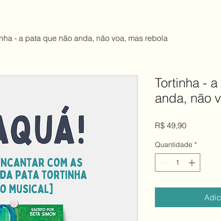
inha - a pata que não anda, não voa, mas rebola
Tortinha - 
anda, não 
Preço
R$ 49,90
Quantidade
*
Adic