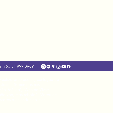
m
+55 51 999 0909
80
. Realiza espetáculos, contação de
tico. Três músicas nas
ão Poética”, “Arte de Viver:
, não voa, mas rebola". Morou em
ssaros e as ondas do mar.